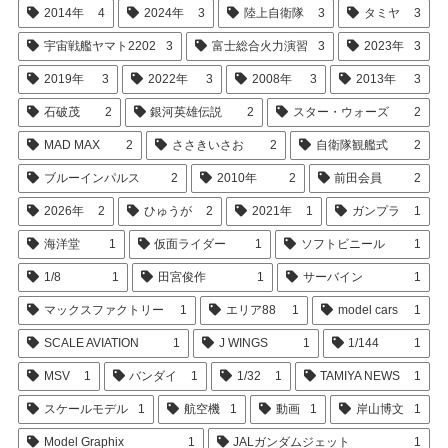
2014年
4
2024年
3
陸上自衛隊
3
タミヤ
3
宇宙戦艦ヤマト2202
3
富士総合火力演習
3
2023年
3
2019年
3
2022年
3
2008年
3
2013年
3
石破茂
2
銀河英雄伝説
2
スター・ウォーズ
2
MAD MAX
2
ささきいさお
2
自衛隊観艦式
2
ブルーインパルス
2
2010年
2
前田会員
2
2026年
2
ひゅうが
2
2021年
1
ガンプラ
1
海洋堂
1
仮面ライダー
1
ソフトビニール
1
1/8
1
田宮俊作
1
サーバイン
1
マックスファクトリー
1
エリア88
1
model cars
1
SCALE AVIATION
1
J WINGS
1
1/144
1
MSV
1
バンダイ
1
1/32
1
TAMIYA NEWS
1
スケールモデル
1
航空機
1
動画
1
岸山博文
1
Model Graphix
1
JALガンダムジェット
1