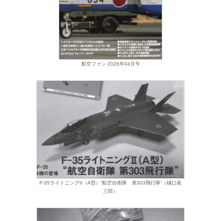
航空ファン 2026年04月号
F-35ライトニングII（A型）”航空自衛隊 第303飛行隊”（樋口眞
三郎）