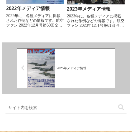
2022年メディア情報
2023年メディア情報
2022年に、各種メディアに掲載
2023年に、各種メディアに掲載
された作例などの情報です。航空
された作例などの情報です。航空
ファン 2022年12月号第60回全日
ファン 2023年12月号第61回 全日
本ホビーショーリポート（松永富
本ホビーショーリポート（松永富
夫）零式艦上戦闘機52型乙 第653
夫）スーパーマリン スピットフ
航空隊（樋口眞三郎）F-15EXイ
ァイアMk.Ⅰ（樋口眞三郎）P-8A
ーグルⅡ（松永富夫）航空ファン
ポセイドン第10哨戒飛行隊ｗ/レ
2022... 【続きを読む】
ーダーポッ... 【続きを読む】
2025年メディア情報