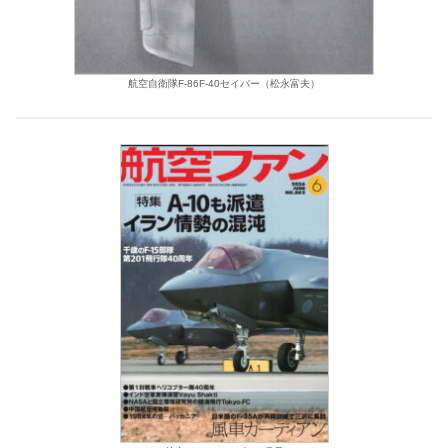
航空自衛隊F-86F-40セイバー（松永富夫）