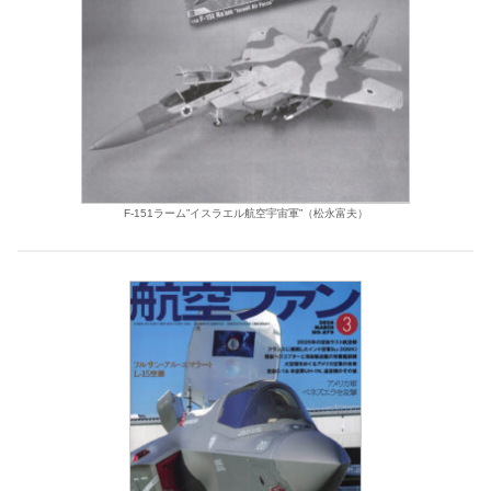
F-151ラーム”イスラエル航空宇宙軍”（松永富夫）