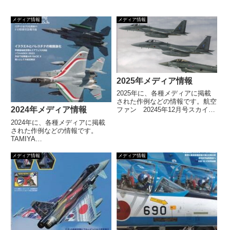
メディア情報
メディア情報
2025年メディア情報
2025年に、各種メディアに掲載
された作例などの情報です。航空
2024年メディア情報
ファン 20245年12月号スカイマ
ーク ボーイング737-800（樋口
2024年に、各種メディアに掲載
眞三郎）トップガン マーヴェリ
された作例などの情報です。
ック ダークスター（松永富夫）
TAMIYA
航空ファン 2025年11月号帝国海
NEWSAugust2024Vol.6632025年
軍零式艦上... 【続きを読む】
メディア情報-第62回静岡ホビー
メディア情報
メディア情報
ショー（写真：松永氏・岩井氏）
航空ファン 2024年12月号航空自
衛隊 F‐15J戦... 【続きを読
む】