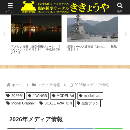
リポート
リポート
リ
メニュー
検索
海鷲
エバ
アメリカ海軍 航空母艦ジョージ・ワ
新型イージス護衛艦「あたご」 舞鶴
シントン（ＣＶＮ７３） 平成20年9
見参！！
月25日
ホーム
メディア情報
2026年メディア情報
2026年
J WINGS
MODEL Art
model cars
Model Graphix
SCALE AVIATION
航空ファン
2026年メディア情報