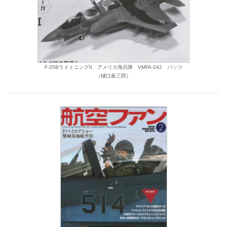
F-35BライトニングII アメリカ海兵隊 VMFA-242 バッツ
（樋口眞三郎）