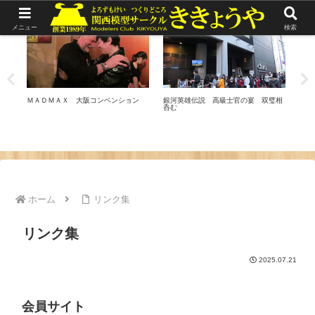
リポート
リポート
リ
メニュー
検索
ＭＡＤＭＡＸ 大阪コンベンション
銀河英雄伝説 高級士官の宴 双璧相
20
呑む
取締
れま
す
ホーム
リンク集
リンク集
2025.07.21
会員サイト