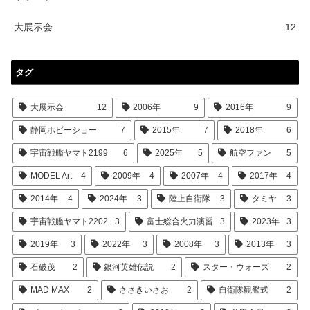
大展示会
12
タグ
大展示会
12
2006年
9
2016年
9
静岡ホビーショー
7
2015年
7
2018年
6
宇宙戦艦ヤマト2199
6
2025年
5
航空ファン
5
MODEL Art
4
2009年
4
2007年
4
2017年
4
2014年
4
2024年
3
陸上自衛隊
3
タミヤ
3
宇宙戦艦ヤマト2202
3
富士総合火力演習
3
2023年
3
2019年
3
2022年
3
2008年
3
2013年
3
石破茂
2
銀河英雄伝説
2
スター・ウォーズ
2
MAD MAX
2
ささきいさお
2
自衛隊観艦式
2