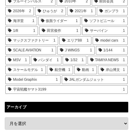
ブルーインパルス
2
2010年
2
前田会員
2
2026年
2
ひゅうが
2
2021年
1
ガンプラ
1
海洋堂
1
仮面ライダー
1
ソフトビニール
1
1/8
1
田宮俊作
1
サーバイン
1
マックスファクトリー
1
エリア88
1
model cars
1
SCALE AVIATION
1
J WINGS
1
1/144
1
MSV
1
バンダイ
1
1/32
1
TAMIYA NEWS
1
スケールモデル
1
航空機
1
動画
1
岸山博文
1
Model Graphix
1
JALガンダムジェット
1
宇宙戦艦ヤマト3199
1
アーカイブ