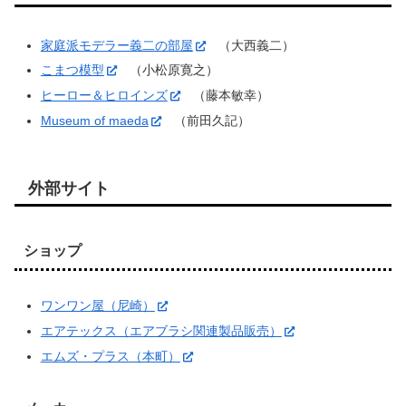
家庭派モデラー義二の部屋
（大西義二）
こまつ模型
（小松原寛之）
ヒーロー＆ヒロインズ
（藤本敏幸）
Museum of maeda
（前田久記）
外部サイト
ショップ
ワンワン屋（尼崎）
エアテックス（エアブラシ関連製品販売）
エムズ・プラス（本町）