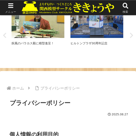
リポート
リポート
リ
メニュー
検索
疾風のパラカス殿に模型進呈！
ヒルトンプラザ30周年記念
スタ
ホーム
プライバシーポリシー
プライバシーポリシー
2025.08.27
個人情報の利用目的