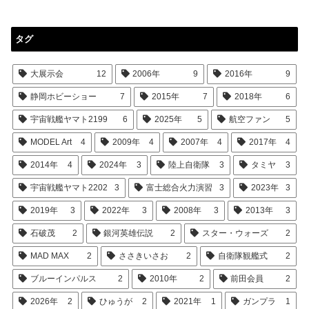
タグ
大展示会
12
2006年
9
2016年
9
静岡ホビーショー
7
2015年
7
2018年
6
宇宙戦艦ヤマト2199
6
2025年
5
航空ファン
5
MODEL Art
4
2009年
4
2007年
4
2017年
4
2014年
4
2024年
3
陸上自衛隊
3
タミヤ
3
宇宙戦艦ヤマト2202
3
富士総合火力演習
3
2023年
3
2019年
3
2022年
3
2008年
3
2013年
3
石破茂
2
銀河英雄伝説
2
スター・ウォーズ
2
MAD MAX
2
ささきいさお
2
自衛隊観艦式
2
ブルーインパルス
2
2010年
2
前田会員
2
2026年
2
ひゅうが
2
2021年
1
ガンプラ
1