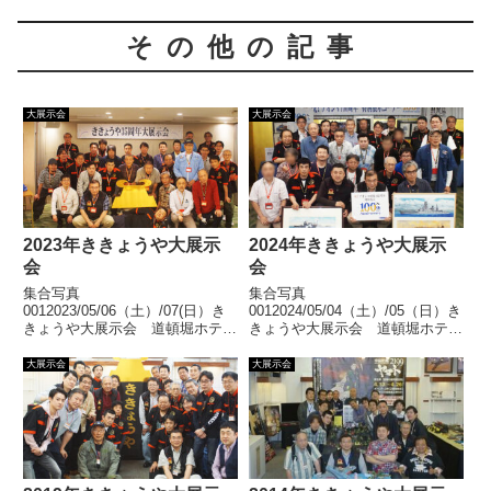
その他の記事
大展示会
大展示会
2023年ききょうや大展示
2024年ききょうや大展示
会
会
集合写真
集合写真
0012023/05/06（土）/07(日）き
0012024/05/04（土）/05（日）き
きょうや大展示会 道頓堀ホテル
きょうや大展示会 道頓堀ホテル
道頓堀ホテルで35周年の大展示
道頓堀ホテルで第34回大展示会
会を開催いたしました。おかげさ
を開催いたしました。おかげさま
大展示会
大展示会
まで無事終了いたしました。多数
で無事終了いたしました。多数ご
ご来場いただきまして誠にありが
来場いただきまして誠にありがと
とうございました。展示風景/激
うございました。展示風景/激安
安市風... 【続きを読む】
市風景... 【続きを読む】