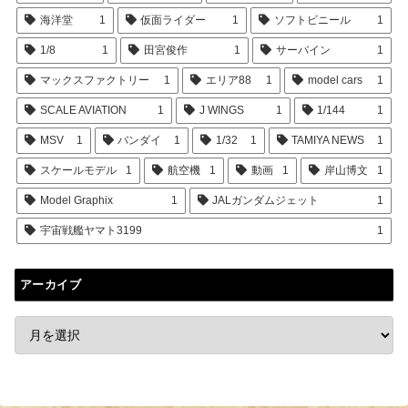
海洋堂
1
仮面ライダー
1
ソフトビニール
1
1/8
1
田宮俊作
1
サーバイン
1
マックスファクトリー
1
エリア88
1
model cars
1
SCALE AVIATION
1
J WINGS
1
1/144
1
MSV
1
バンダイ
1
1/32
1
TAMIYA NEWS
1
スケールモデル
1
航空機
1
動画
1
岸山博文
1
Model Graphix
1
JALガンダムジェット
1
宇宙戦艦ヤマト3199
1
アーカイブ