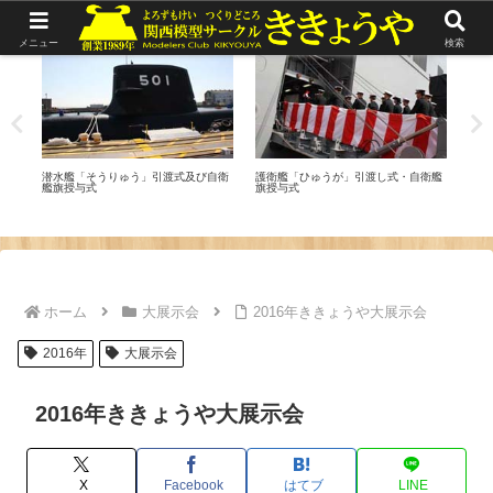
リポート
リポート
リ
メニュー
検索
して
潜水艦「そうりゅう」引渡式及び自衛
護衛艦「ひゅうが」引渡し式・自衛艦
平成
艦旗授与式
旗授与式
IN
ホーム
大展示会
2016年ききょうや大展示会
2016年
大展示会
2016年ききょうや大展示会
X
Facebook
はてブ
LINE