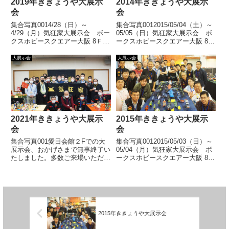
2019年ききょうや大展示
2014年ききょうや大展示
会
会
集合写真0014/28（日）～
集合写真0012015/05/04（土）～
4/29（月）気狂家大展示会 ボー
05/05（日）気狂家大展示会 ボ
クスホビースクエアー大阪 8Ｆホ
ークスホビースクエアー大阪 8Ｆ
ビーギャラリーボークスホビース
ホビーギャラリーボークスホビー
クエアー大阪での大展示会、おか
スクエアー大阪での大展示会、お
大展示会
大展示会
げさまで無事終了いたしました。
かげさまで無事終了いたしまし
多数ご来場いただきましてありが
た。多数ご来場いただきましてあ
とうございました。展示風...
りがとうござい... 【続きを読
【続きを読む】
む】
2021年ききょうや大展示
2015年ききょうや大展示
会
会
集合写真001愛日会館２Fでの大
集合写真0012015/05/03（日）～
展示会、おかげさまで無事終了い
05/04（月）気狂家大展示会 ボ
たしました。多数ご来場いただき
ークスホビースクエアー大阪 8Ｆ
ましてありがとうございました。
ホビーギャラリーボークスホビー
展示風景展示作品
スクエアー大阪での大展示会、お
かげさまで無事終了いたしまし
た。多数ご来場いただきましてあ
りがとうござい... 【続きを読
む】
2015年ききょうや大展示会