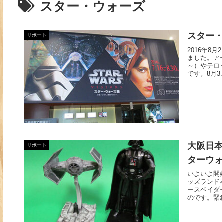
スター・ウォーズ
スター
リポート
2016年
ました。ア
～）やテロ
です。8月3
大阪日本
リポート
ターウ
いよいよ開
ッズランド
ースベイダ
のです。緊