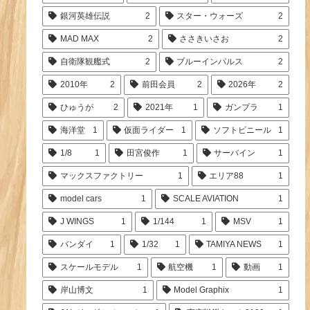
銀河英雄伝説
2
スター・ウォーズ
2
MAD MAX
2
ささきいさお
2
自衛隊観艦式
2
ブルーインパルス
2
2010年
2
前田会員
2
2026年
2
ひゅうが
2
2021年
1
ガンプラ
1
海洋堂
1
仮面ライダー
1
ソフトビニール
1
1/8
1
田宮俊作
1
サーバイン
1
マックスファクトリー
1
エリア88
1
model cars
1
SCALE AVIATION
1
J WINGS
1
1/144
1
MSV
1
バンダイ
1
1/32
1
TAMIYA NEWS
1
スケールモデル
1
航空機
1
動画
1
岸山博文
1
Model Graphix
1