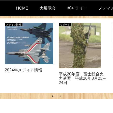
HOME
大展示会
ギャラリー
メディ
メディア情報
リポート
2024年メディア情報
平成20年度 富士総合火
力演習 平成20年8月23～
24日