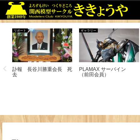
リポート
ギャラリー
訃報 長谷川勝重会長 死
PLAMAX サーバイン
去
（前田会員）
式