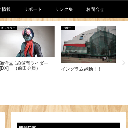
ア情報
リポート
リンク集
お問合せ
ギャラリー
リポート
リ
海洋堂 1/8仮面ライダー
2
[DX] （前田会員）
イングラム起動！！