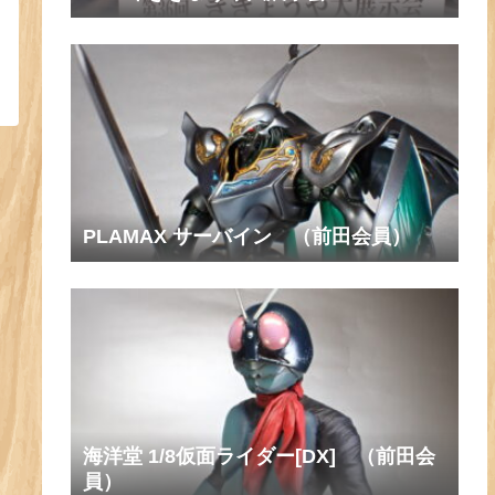
PLAMAX サーバイン （前田会員）
海洋堂 1/8仮面ライダー[DX] （前田会
員）