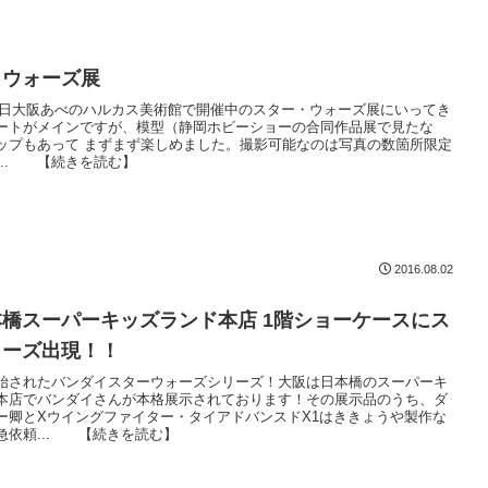
・ウォーズ展
8月2日大阪あべのハルカス美術館で開催中のスター・ウォーズ展にいってき
ートがメインですが、模型（静岡ホビーショーの合同作品展で見たな
ップもあって まずまず楽しめました。撮影可能なのは写真の数箇所限定
... 【続きを読む】
2016.08.02
橋スーパーキッズランド本店 1階ショーケースにス
ォーズ出現！！
始されたバンダイスターウォーズシリーズ！大阪は日本橋のスーパーキ
本店でバンダイさんが本格展示されております！その展示品のうち、ダ
ー卿とXウイングファイター・タイアドバンスドX1はききょうや製作な
急依頼... 【続きを読む】