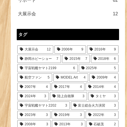
リポート
62
大展示会
12
タグ
大展示会
12
2006年
9
2016年
9
静岡ホビーショー
7
2015年
7
2018年
6
宇宙戦艦ヤマト2199
6
2025年
5
航空ファン
5
MODEL Art
4
2009年
4
2007年
4
2017年
4
2014年
4
2024年
3
陸上自衛隊
3
タミヤ
3
宇宙戦艦ヤマト2202
3
富士総合火力演習
3
2023年
3
2019年
3
2022年
3
2008年
3
2013年
3
石破茂
2