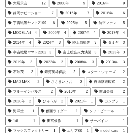
大展示会
12
2006年
9
2016年
9
静岡ホビーショー
7
2015年
7
2018年
6
宇宙戦艦ヤマト2199
6
2025年
5
航空ファン
5
MODEL Art
4
2009年
4
2007年
4
2017年
4
2014年
4
2024年
3
陸上自衛隊
3
タミヤ
3
宇宙戦艦ヤマト2202
3
富士総合火力演習
3
2023年
3
2019年
3
2022年
3
2008年
3
2013年
3
石破茂
2
銀河英雄伝説
2
スター・ウォーズ
2
MAD MAX
2
ささきいさお
2
自衛隊観艦式
2
ブルーインパルス
2
2010年
2
前田会員
2
2026年
2
ひゅうが
2
2021年
1
ガンプラ
1
海洋堂
1
仮面ライダー
1
ソフトビニール
1
1/8
1
田宮俊作
1
サーバイン
1
マックスファクトリー
1
エリア88
1
model cars
1