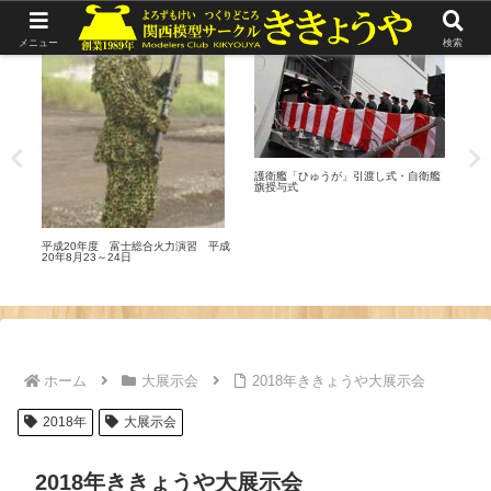
リポート
リポート
メ
メニュー
検索
20
護衛艦「ひゅうが」引渡し式・自衛艦
旗授与式
平成20年度 富士総合火力演習 平成
20年8月23～24日
ホーム
大展示会
2018年ききょうや大展示会
2018年
大展示会
2018年ききょうや大展示会