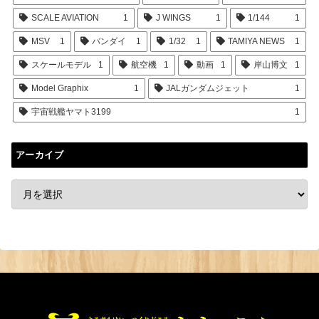
SCALE AVIATION
1
J WINGS
1
1/144
1
MSV
1
バンダイ
1
1/32
1
TAMIYA NEWS
1
スケールモデル
1
航空機
1
動画
1
岸山博文
1
Model Graphix
1
JALガンダムジェット
1
宇宙戦艦ヤマト3199
1
アーカイブ