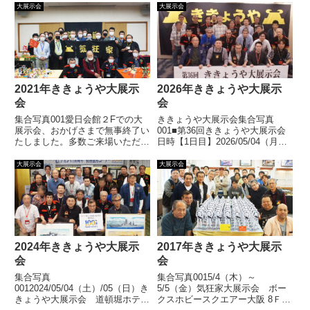
大展示会
大展示会
2021年ききょうや大展示
2026年ききょうや大展示
会
会
集合写真001愛日会館２Fでの大
ききょうや大展示会集合写真
展示会、おかげさまで無事終了い
001■第36回ききょうや大展示会
たしました。多数ご来場いただき
日時【1日目】2026/05/04（月）
ましてありがとうございました。
12：00～18：00【2日目】
展示風景展示作品
2026/05/05（火）10：00～16：
大展示会
大展示会
00場所道頓堀ホテル〒542-0071
大阪市中央区道頓堀2-3-...
【続きを読む】
2024年ききょうや大展示
2017年ききょうや大展示
会
会
集合写真
集合写真0015/4（木）～
0012024/05/04（土）/05（日）き
5/5（金）気狂家大展示会 ボー
きょうや大展示会 道頓堀ホテル
クスホビースクエアー大阪 8Ｆホ