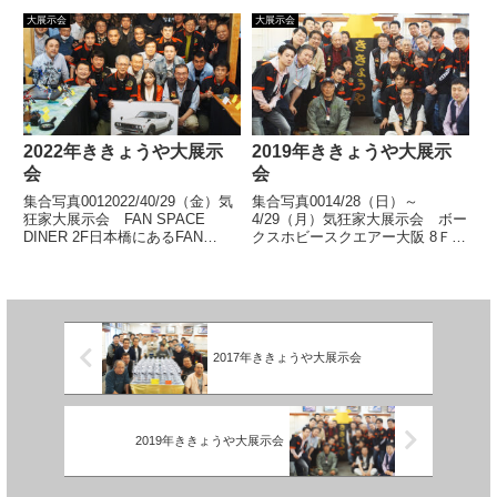
道頓堀ホテルで第34回大展示会
ビーギャラリーボークスホビース
を開催いたしました。おかげさま
クエアー大阪での大展示会、おか
大展示会
大展示会
で無事終了いたしました。多数ご
げさまで無事終了いたしました。
来場いただきまして誠にありがと
多数ご来場いただきましてありが
うございました。展示風景/激安
とうございました。展示風景
市風景... 【続きを読む】
ア... 【続きを読む】
2022年ききょうや大展示
2019年ききょうや大展示
会
会
集合写真0012022/40/29（金）気
集合写真0014/28（日）～
狂家大展示会 FAN SPACE
4/29（月）気狂家大展示会 ボー
DINER 2F日本橋にあるFAN
クスホビースクエアー大阪 8Ｆホ
SPACE DINER ２Fでの大展示
ビーギャラリーボークスホビース
会、おかげさまで無事終了いたし
クエアー大阪での大展示会、おか
ました。多数ご来場いただきまし
げさまで無事終了いたしました。
てありがとうございました。展
多数ご来場いただきましてありが
示... 【続きを読む】
とうございました。展示風...
【続きを読む】
2017年ききょうや大展示会
2019年ききょうや大展示会