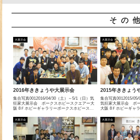
その
大展示会
大展示会
2016年ききょうや大展示会
2015年ききょう
集合写真0012016/04/30（土）～5/1（日）気
集合写真0012015/05
狂家大展示会 ボークスホビースクエアー大
気狂家大展示会 ボ
阪 8Ｆホビーギャラリーボークスホビースク
大阪 8Ｆホビーギャ
エアー大阪での大展示会、おかげさまで無事
クエアー大阪での大
終了いたしました。多数ご来場いただきまし
事終了いたしました
大展示会
大展示会
てありがとうございまし... 【続きを読
してありがとうござい
む】