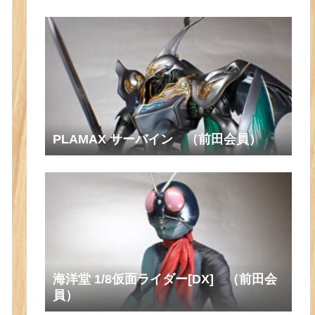
PLAMAX サーバイン （前田会員）
海洋堂 1/8仮面ライダー[DX] （前田会
員）