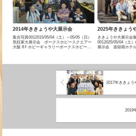
2014年ききょうや大展示会
2025年ききょう
集合写真0012015/05/04（土）～05/05（日）
ききょうや大展示会
気狂家大展示会 ボークスホビースクエアー
0012025/05/04
大阪 8Ｆホビーギャラリーボークスホビース
展示会 道頓堀ホテル
クエアー大阪での大展示会、おかげさまで無
大展示会を開催いた
事終了いたしました。多数ご来場いただきま
無事終了いたしまし
してありがとうござい... 【続きを読む】
き、またアンケート
し... 【続きを読
2017年ききょ
201