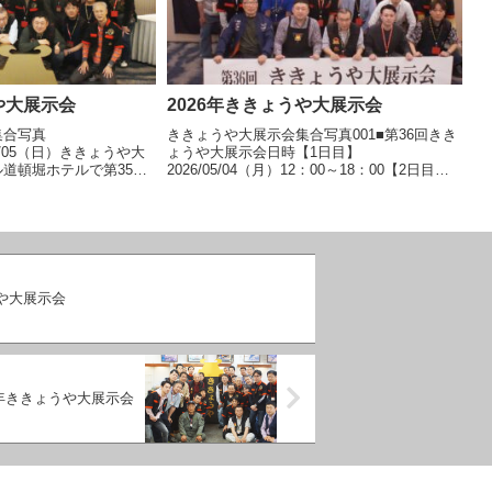
や大展示会
2026年ききょうや大展示会
集合写真
ききょうや大展示会集合写真001■第36回きき
（土）/05（日）ききょうや大
ょうや大展示会日時【1日目】
道頓堀ホテルで第35回
2026/05/04（月）12：00～18：00【2日目】
しました。おかげさまで
2026/05/05（火）10：00～16：00場所道頓堀
た。多数ご来場いただ
ホテル〒542-0071大阪市中央区道頓堀2-
にご協力いただきま
3-... 【続きを読む】
む】
うや大展示会
9年ききょうや大展示会