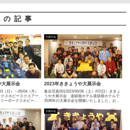
他の記事
大展示会
や大展示会
2023年ききょうや大展示会
/03（日）～05/04（月）
集合写真0012023/05/06（土）/07(日）ききょ
ークスホビースクエアー
うや大展示会 道頓堀ホテル道頓堀ホテルで
ラリーボークスホビース
35周年の大展示会を開催いたしました。おか
展示会、おかげさまで無
げさまで無事終了いたしました。多数ご来場
。多数ご来場いただきま
いただきまして誠にありがとうございまし
大展示会
... 【続きを読む】
た。展示風景/激安市風... 【続きを読む】