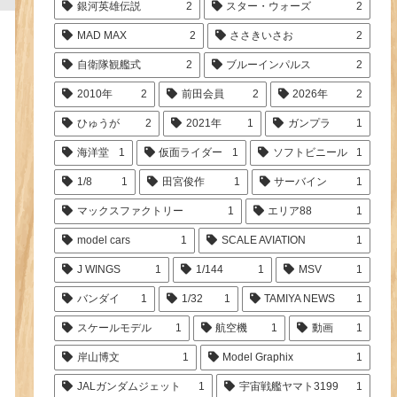
銀河英雄伝説
2
スター・ウォーズ
2
MAD MAX
2
ささきいさお
2
自衛隊観艦式
2
ブルーインパルス
2
2010年
2
前田会員
2
2026年
2
ひゅうが
2
2021年
1
ガンプラ
1
海洋堂
1
仮面ライダー
1
ソフトビニール
1
1/8
1
田宮俊作
1
サーバイン
1
マックスファクトリー
1
エリア88
1
model cars
1
SCALE AVIATION
1
J WINGS
1
1/144
1
MSV
1
バンダイ
1
1/32
1
TAMIYA NEWS
1
スケールモデル
1
航空機
1
動画
1
岸山博文
1
Model Graphix
1
JALガンダムジェット
1
宇宙戦艦ヤマト3199
1