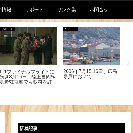
ア情報
リポート
リンク集
お問合せ
リポート
リポート
リ
TH
F
2006年7月15-16日、広島
F-1ファイナルフライトに
県呉において
続き3月16日、陸上自衛隊
明野駐屯地でも取材を許可
された。
新着記事