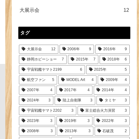
大展示会
12
タグ
大展示会
12
2006年
9
2016年
9
静岡ホビーショー
7
2015年
7
2018年
6
宇宙戦艦ヤマト2199
6
2025年
5
航空ファン
5
MODEL Art
4
2009年
4
2007年
4
2017年
4
2014年
4
2024年
3
陸上自衛隊
3
タミヤ
3
宇宙戦艦ヤマト2202
3
富士総合火力演習
3
2023年
3
2019年
3
2022年
3
2008年
3
2013年
3
石破茂
2