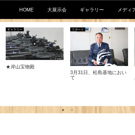
HOME
大展示会
ギャラリー
メディ
ギャラリー
リポート
★岸山宝物殿
3月31日、松島基地におい
て