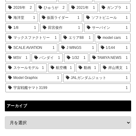
2026年
2
ひゅうが
2
2021年
1
ガンプラ
1
海洋堂
1
仮面ライダー
1
ソフトビニール
1
1/8
1
田宮俊作
1
サーバイン
1
マックスファクトリー
1
エリア88
1
model cars
1
SCALE AVIATION
1
J WINGS
1
1/144
1
MSV
1
バンダイ
1
1/32
1
TAMIYA NEWS
1
スケールモデル
1
航空機
1
動画
1
岸山博文
1
Model Graphix
1
JALガンダムジェット
1
宇宙戦艦ヤマト3199
1
アーカイブ