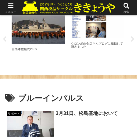
リポート
リポート
リ
メニュー
検索
クロンボ曲金店さんブログに掲載して
頂きました
松本
自衛隊観艦式2009
ブルーインパルス
3月31日、松島基地において
リポート