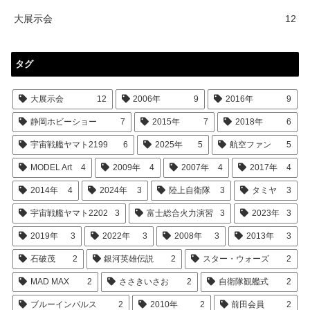
大展示会
12
タグ
大展示会
12
2006年
9
2016年
9
静岡ホビーショー
7
2015年
7
2018年
6
宇宙戦艦ヤマト2199
6
2025年
5
航空ファン
5
MODEL Art
4
2009年
4
2007年
4
2017年
4
2014年
4
2024年
3
陸上自衛隊
3
タミヤ
3
宇宙戦艦ヤマト2202
3
富士総合火力演習
3
2023年
3
2019年
3
2022年
3
2008年
3
2013年
3
石破茂
2
銀河英雄伝説
2
スター・ウォーズ
2
MAD MAX
2
ささきいさお
2
自衛隊観艦式
2
ブルーインパルス
2
2010年
2
前田会員
2