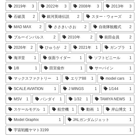
2019年
3
2022年
3
2008年
3
2013年
3
石破茂
2
銀河英雄伝説
2
スター・ウォーズ
2
MAD MAX
2
ささきいさお
2
自衛隊観艦式
2
ブルーインパルス
2
2010年
2
前田会員
2
2026年
2
ひゅうが
2
2021年
1
ガンプラ
1
海洋堂
1
仮面ライダー
1
ソフトビニール
1
1/8
1
田宮俊作
1
サーバイン
1
マックスファクトリー
1
エリア88
1
model cars
1
SCALE AVIATION
1
J WINGS
1
1/144
1
MSV
1
バンダイ
1
1/32
1
TAMIYA NEWS
1
スケールモデル
1
航空機
1
動画
1
岸山博文
1
Model Graphix
1
JALガンダムジェット
1
宇宙戦艦ヤマト3199
1