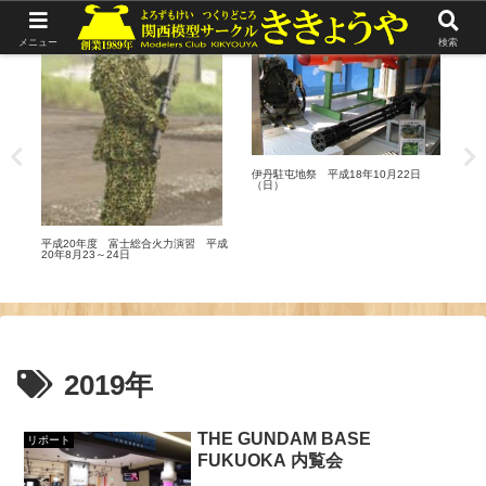
リポート
リポート
リ
メニュー
検索
20
取締
おい
伊丹駐屯地祭 平成18年10月22日
れま
（日）
す
平成20年度 富士総合火力演習 平成
20年8月23～24日
2019年
THE GUNDAM BASE
リポート
FUKUOKA 内覧会