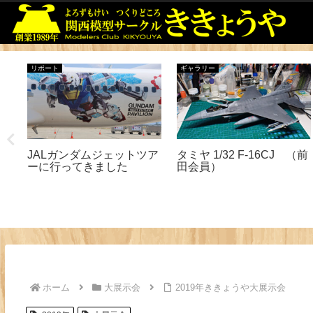
リポート
ギャラリー
官の
JALガンダムジェットツア
タミヤ 1/32 F-16CJ （前
ーに行ってきました
田会員）
ホーム
大展示会
2019年ききょうや大展示会