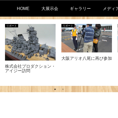
HOME
大展示会
ギャラリー
メディ
リポート
リポート
大阪アリオ八尾に再び参加
株式会社プロダクション・
アイジー訪問