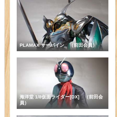
PLAMAX サーバイン （前田会員）
海洋堂 1/8仮面ライダー[DX] （前田会
員）