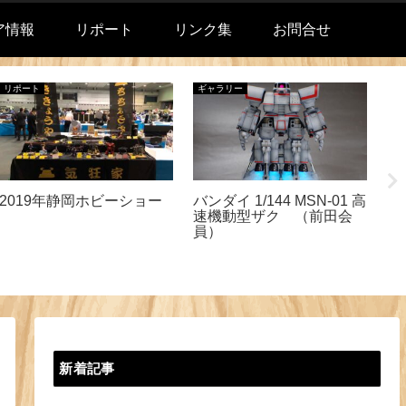
ア情報
リポート
リンク集
お問合せ
リポート
ギャラリー
リ
2019年静岡ホビーショー
バンダイ 1/144 MSN-01 高
が
速機動型ザク （前田会
葉
員）
新着記事