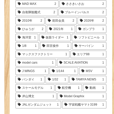
MAD MAX
2
ささきいさお
2
自衛隊観艦式
2
ブルーインパルス
2
2010年
2
前田会員
2
2026年
2
ひゅうが
2
2021年
1
ガンプラ
1
海洋堂
1
仮面ライダー
1
ソフトビニール
1
1/8
1
田宮俊作
1
サーバイン
1
マックスファクトリー
1
エリア88
1
model cars
1
SCALE AVIATION
1
J WINGS
1
1/144
1
MSV
1
バンダイ
1
1/32
1
TAMIYA NEWS
1
スケールモデル
1
航空機
1
動画
1
岸山博文
1
Model Graphix
1
JALガンダムジェット
1
宇宙戦艦ヤマト3199
1