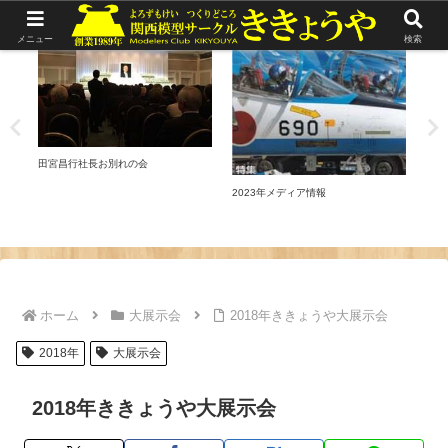
リポート
メディア情報
リ
メニュー
検索
伊丹
田宮昌行社長お別れの会
ー訪
（日
2023年メディア情報
ホーム
大展示会
2018年ききょうや大展示会
2018年
大展示会
2018年ききょうや大展示会