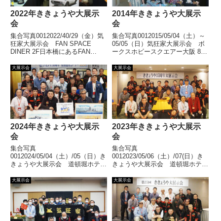
2022年ききょうや大展示
2014年ききょうや大展示
会
会
集合写真0012022/40/29（金）気
集合写真0012015/05/04（土）～
狂家大展示会 FAN SPACE
05/05（日）気狂家大展示会 ボ
DINER 2F日本橋にあるFAN
ークスホビースクエアー大阪 8Ｆ
SPACE DINER ２Fでの大展示
ホビーギャラリーボークスホビー
会、おかげさまで無事終了いたし
スクエアー大阪での大展示会、お
大展示会
大展示会
ました。多数ご来場いただきまし
かげさまで無事終了いたしまし
てありがとうございました。展
た。多数ご来場いただきましてあ
示... 【続きを読む】
りがとうござい... 【続きを読
む】
2024年ききょうや大展示
2023年ききょうや大展示
会
会
集合写真
集合写真
0012024/05/04（土）/05（日）き
0012023/05/06（土）/07(日）き
きょうや大展示会 道頓堀ホテル
きょうや大展示会 道頓堀ホテル
道頓堀ホテルで第34回大展示会
道頓堀ホテルで35周年の大展示
を開催いたしました。おかげさま
会を開催いたしました。おかげさ
大展示会
大展示会
で無事終了いたしました。多数ご
まで無事終了いたしました。多数
来場いただきまして誠にありがと
ご来場いただきまして誠にありが
うございました。展示風景/激安
とうございました。展示風景/激
市風景... 【続きを読む】
安市風... 【続きを読む】