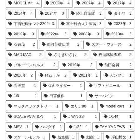
MODEL Art
4
2009年
4
2007年
4
2017年
4
2014年
4
2024年
3
陸上自衛隊
3
タミヤ
3
宇宙戦艦ヤマト2202
3
富士総合火力演習
3
2023年
3
2019年
3
2022年
3
2008年
3
2013年
3
石破茂
2
銀河英雄伝説
2
スター・ウォーズ
2
MAD MAX
2
ささきいさお
2
自衛隊観艦式
2
ブルーインパルス
2
2010年
2
前田会員
2
2026年
2
ひゅうが
2
2021年
1
ガンプラ
1
海洋堂
1
仮面ライダー
1
ソフトビニール
1
1/8
1
田宮俊作
1
サーバイン
1
マックスファクトリー
1
エリア88
1
model cars
1
SCALE AVIATION
1
J WINGS
1
1/144
1
MSV
1
バンダイ
1
1/32
1
TAMIYA NEWS
1
スケールモデル
1
航空機
1
動画
1
岸山博文
1