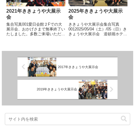
2021年ききょうや大展示
2025年ききょうや大展示
会
会
集合写真001愛日会館２Fでの大
ききょうや大展示会集合写真
展示会、おかげさまで無事終了い
0012025/05/04（土）/05（日）き
たしました。多数ご来場いただき
きょうや大展示会 道頓堀ホテル
ましてありがとうございました。
道頓堀ホテルで第35回大展示会
展示風景展示作品
を開催いたしました。おかげさま
で無事終了いたしました。多数ご
来場いただき、またアンケートに
ご協力いただきまし... 【続き
を読む】
2017年ききょうや大展示会
2019年ききょうや大展示会