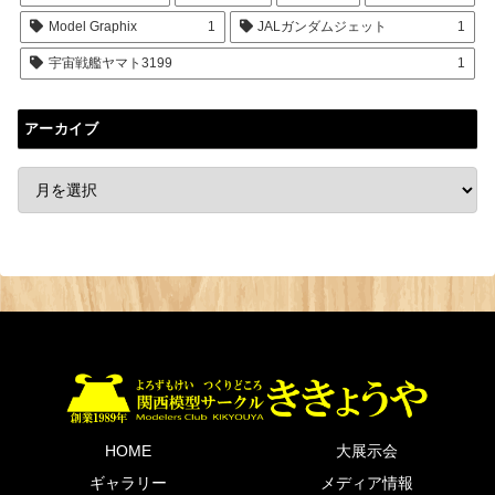
Model Graphix
1
JALガンダムジェット
1
宇宙戦艦ヤマト3199
1
アーカイブ
HOME
大展示会
ギャラリー
メディア情報