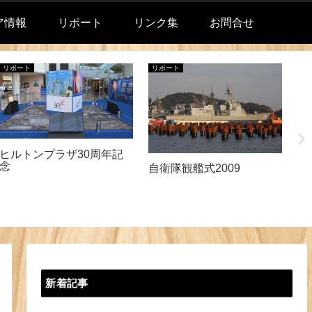
ア情報
リポート
リンク集
お問合せ
リポート
リポート
リ
ヒルトンプラザ30周年記
2
念
自衛隊観艦式2009
新着記事