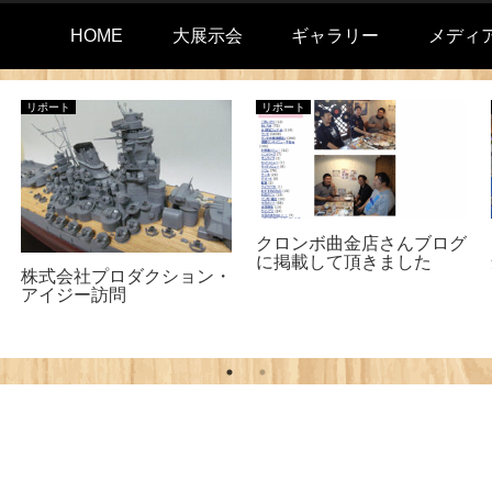
HOME
大展示会
ギャラリー
メディ
リポート
リポート
クロンボ曲金店さんブログ
に掲載して頂きました
株式会社プロダクション・
アイジー訪問