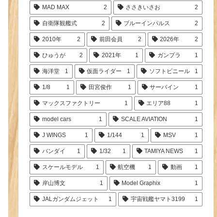
MAD MAX
2
ささきいさお
2
自衛隊観艦式
2
ブルーインパルス
2
2010年
2
前田会員
2
2026年
2
ひゅうが
2
2021年
1
ガンプラ
1
海洋堂
1
仮面ライダー
1
ソフトビニール
1
1/8
1
田宮俊作
1
サーバイン
1
マックスファクトリー
1
エリア88
1
model cars
1
SCALE AVIATION
1
J WINGS
1
1/144
1
MSV
1
バンダイ
1
1/32
1
TAMIYA NEWS
1
スケールモデル
1
航空機
1
動画
1
岸山博文
1
Model Graphix
1
JALガンダムジェット
1
宇宙戦艦ヤマト3199
1