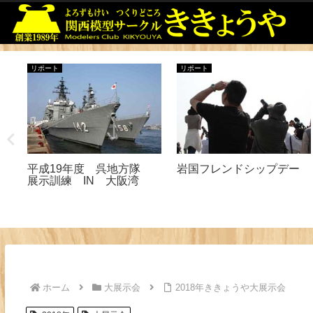
リポート
リポート
火
平成19年度 呉地方隊
岩国フレンドシップデー
6日
展示訓練 IN 大阪湾
ホーム
大展示会
2018年ききょうや大展示会