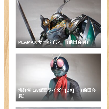
PLAMAX サーバイン （前田会員）
海洋堂 1/8仮面ライダー[DX] （前田会
員）