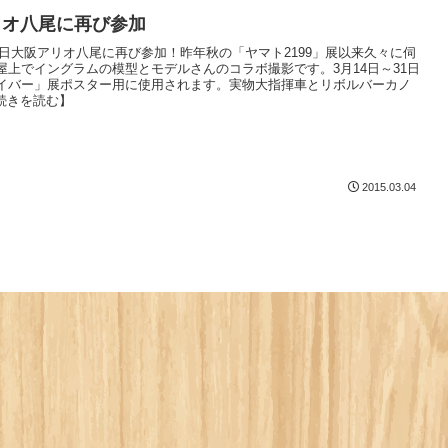
リオ八尾に再び参加
月4日大阪アリオ八尾に再び参加！昨年秋の「ヤマト2199」展以来久々に伺
屋上でイングラムの模型とモデルさんのコラボ撮影です。3月14日～31日
イバー」展ポスター用に使用されます。実物大指揮車とリボルバーカノ
【続きを読む】
2015.03.04