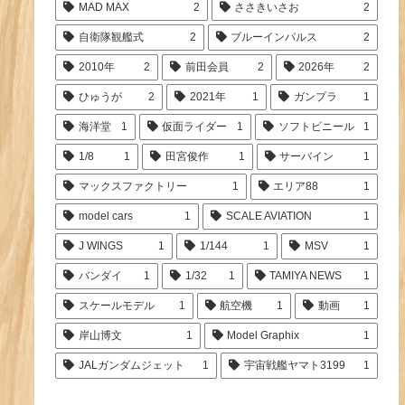
MAD MAX
2
ささきいさお
2
自衛隊観艦式
2
ブルーインパルス
2
2010年
2
前田会員
2
2026年
2
ひゅうが
2
2021年
1
ガンプラ
1
海洋堂
1
仮面ライダー
1
ソフトビニール
1
1/8
1
田宮俊作
1
サーバイン
1
マックスファクトリー
1
エリア88
1
model cars
1
SCALE AVIATION
1
J WINGS
1
1/144
1
MSV
1
バンダイ
1
1/32
1
TAMIYA NEWS
1
スケールモデル
1
航空機
1
動画
1
岸山博文
1
Model Graphix
1
JALガンダムジェット
1
宇宙戦艦ヤマト3199
1