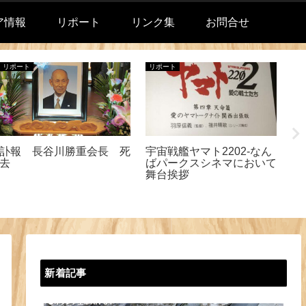
ア情報
リポート
リンク集
お問合せ
リポート
リポート
リ
訃報 長谷川勝重会長 死
宇宙戦艦ヤマト2202-なん
上
去
ばパークスシネマにおいて
追
舞台挨拶
新着記事