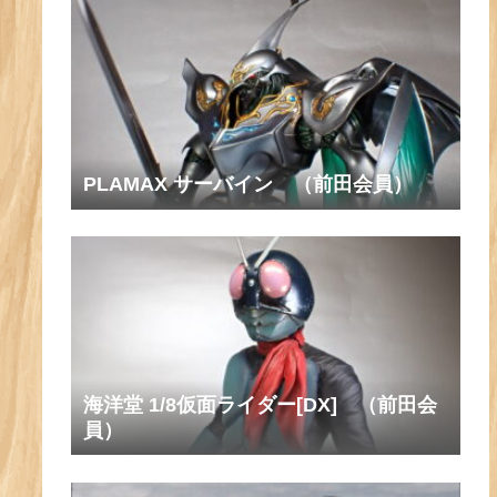
PLAMAX サーバイン （前田会員）
海洋堂 1/8仮面ライダー[DX] （前田会
員）