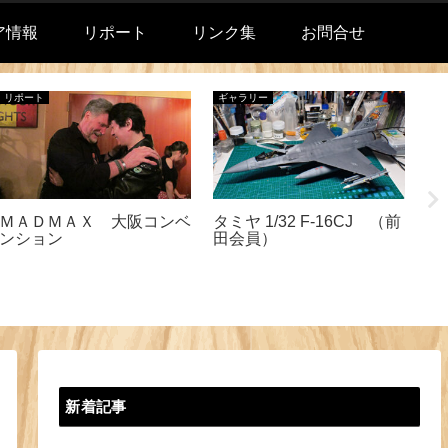
ア情報
リポート
リンク集
お問合せ
リポート
ギャラリー
リ
ＭＡＤＭＡＸ 大阪コンベ
タミヤ 1/32 F-16CJ （前
政
ンション
田会員）
ミ
新着記事