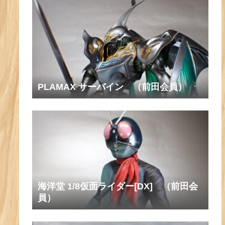
PLAMAX サーバイン （前田会員）
海洋堂 1/8仮面ライダー[DX] （前田会
員）