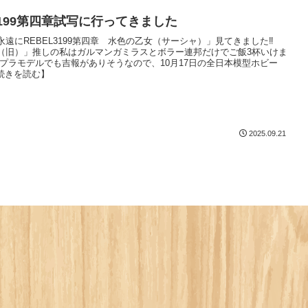
199第四章試写に行ってきました
遠にREBEL3199第四章 水色の乙女（サーシャ）」見てきました‼️
（旧）」推しの私はガルマンガミラスとボラー連邦だけでご飯3杯いけま
してプラモデルでも吉報がありそうなので、10月17日の全日本模型ホビー
【続きを読む】
2025.09.21