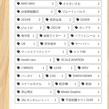
MAD MAX
2
ささきいさお
2
自衛隊観艦式
2
ブルーインパルス
2
2010年
2
前田会員
2
2026年
2
ひゅうが
2
2021年
1
ガンプラ
1
海洋堂
1
仮面ライダー
1
ソフトビニール
1
1/8
1
田宮俊作
1
サーバイン
1
マックスファクトリー
1
エリア88
1
model cars
1
SCALE AVIATION
1
J WINGS
1
1/144
1
MSV
1
バンダイ
1
1/32
1
TAMIYA NEWS
1
スケールモデル
1
航空機
1
動画
1
岸山博文
1
Model Graphix
1
JALガンダムジェット
1
宇宙戦艦ヤマト3199
1