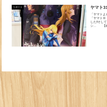
ヤマト3
リポート
「ヤマトよ永
「ヤマトⅢ
した❗️そ
シ... 