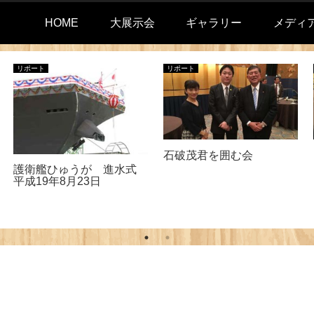
HOME
大展示会
ギャラリー
メディ
リポート
リポート
石破茂君を囲む会
護衛艦ひゅうが 進水式
平成19年8月23日