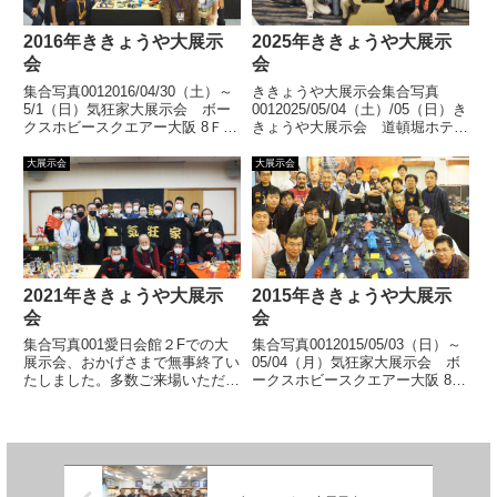
2016年ききょうや大展示
2025年ききょうや大展示
会
会
集合写真0012016/04/30（土）～
ききょうや大展示会集合写真
5/1（日）気狂家大展示会 ボー
0012025/05/04（土）/05（日）き
クスホビースクエアー大阪 8Ｆホ
きょうや大展示会 道頓堀ホテル
ビーギャラリーボークスホビース
道頓堀ホテルで第35回大展示会
クエアー大阪での大展示会、おか
を開催いたしました。おかげさま
大展示会
大展示会
げさまで無事終了いたしました。
で無事終了いたしました。多数ご
多数ご来場いただきましてありが
来場いただき、またアンケートに
とうございまし... 【続きを読
ご協力いただきまし... 【続き
む】
を読む】
2021年ききょうや大展示
2015年ききょうや大展示
会
会
集合写真001愛日会館２Fでの大
集合写真0012015/05/03（日）～
展示会、おかげさまで無事終了い
05/04（月）気狂家大展示会 ボ
たしました。多数ご来場いただき
ークスホビースクエアー大阪 8Ｆ
ましてありがとうございました。
ホビーギャラリーボークスホビー
展示風景展示作品
スクエアー大阪での大展示会、お
かげさまで無事終了いたしまし
た。多数ご来場いただきましてあ
りがとうござい... 【続きを読
む】