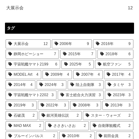
大展示会
12
タグ
大展示会
12
2006年
9
2016年
9
静岡ホビーショー
7
2015年
7
2018年
6
宇宙戦艦ヤマト2199
6
2025年
5
航空ファン
5
MODEL Art
4
2009年
4
2007年
4
2017年
4
2014年
4
2024年
3
陸上自衛隊
3
タミヤ
3
宇宙戦艦ヤマト2202
3
富士総合火力演習
3
2023年
3
2019年
3
2022年
3
2008年
3
2013年
3
石破茂
2
銀河英雄伝説
2
スター・ウォーズ
2
MAD MAX
2
ささきいさお
2
自衛隊観艦式
2
ブルーインパルス
2
2010年
2
前田会員
2