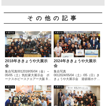
その他の記事
大展示会
大展示会
2018年ききょうや大展示
2024年ききょうや大展示
会
会
集合写真0012018/05/04（金）～
集合写真
05/05（土）気狂家大展示会 ボ
0012024/05/04（土）/05（日）き
ークスホビースクエアー大阪 8Ｆ
きょうや大展示会 道頓堀ホテル
ホビーギャラリーボークスホビー
道頓堀ホテルで第34回大展示会
スクエアー大阪での大展示会、お
を開催いたしました。おかげさま
大展示会
大展示会
かげさまで無事終了いたしまし
で無事終了いたしました。多数ご
た。多数ご来場いただきましてあ
来場いただきまして誠にありがと
りがとうござい... 【続きを読
うございました。展示風景/激安
む】
市風景... 【続きを読む】