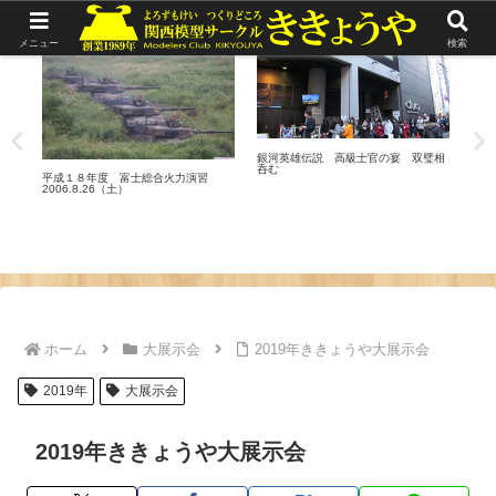
リポート
リポート
リ
メニュー
検索
銀河英雄伝説 高級士官の宴 双璧相
政策
呑む
平成１８年度 富士総合火力演習
2006.8.26（土）
ホーム
大展示会
2019年ききょうや大展示会
2019年
大展示会
2019年ききょうや大展示会