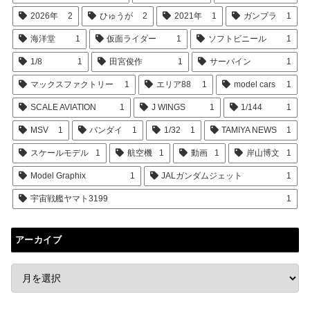
2026年
2
ひゅうが
2
2021年
1
ガンプラ
1
海洋堂
1
仮面ライダー
1
ソフトビニール
1
1/8
1
田宮俊作
1
サーバイン
1
マックスファクトリー
1
エリア88
1
model cars
1
SCALE AVIATION
1
J WINGS
1
1/144
1
MSV
1
バンダイ
1
1/32
1
TAMIYA NEWS
1
スケールモデル
1
航空機
1
動画
1
岸山博文
1
Model Graphix
1
JALガンダムジェット
1
宇宙戦艦ヤマト3199
1
アーカイブ