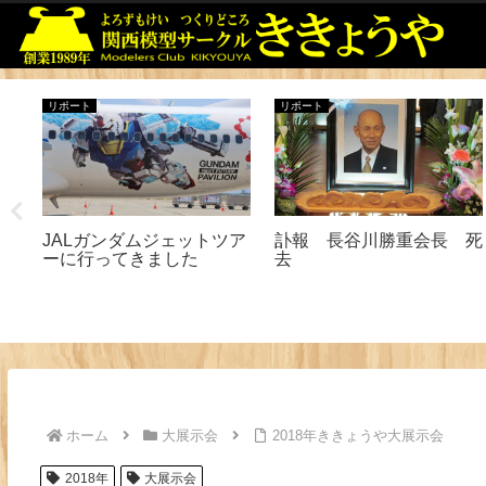
リポート
リポート
ー
JALガンダムジェットツア
訃報 長谷川勝重会長 死
ーに行ってきました
去
ホーム
大展示会
2018年ききょうや大展示会
2018年
大展示会