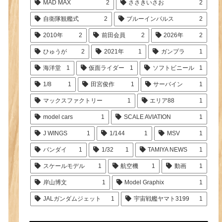
MAD MAX
2
ささきいさお
2
自衛隊観艦式
2
ブルーインパルス
2
2010年
2
前田会員
2
2026年
2
ひゅうが
2
2021年
1
ガンプラ
1
海洋堂
1
仮面ライダー
1
ソフトビニール
1
1/8
1
田宮俊作
1
サーバイン
1
マックスファクトリー
1
エリア88
1
model cars
1
SCALE AVIATION
1
J WINGS
1
1/144
1
MSV
1
バンダイ
1
1/32
1
TAMIYA NEWS
1
スケールモデル
1
航空機
1
動画
1
岸山博文
1
Model Graphix
1
JALガンダムジェット
1
宇宙戦艦ヤマト3199
1