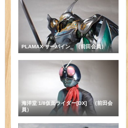
PLAMAX サーバイン （前田会員）
海洋堂 1/8仮面ライダー[DX] （前田会
員）