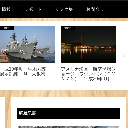
ア情報
リポート
リンク集
お問合せ
リポート
リポート
リ
上
平成19年度 呉地方隊
アメリカ海軍 航空母艦ジ
追
展示訓練 IN 大阪湾
ョージ・ワシントン（ＣＶ
Ｎ７３） 平成20年9月25
日
新着記事