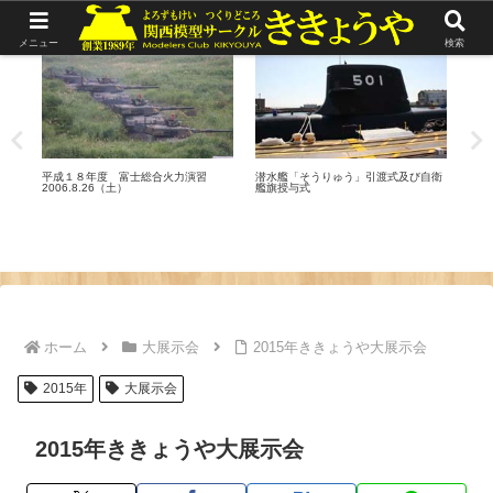
リポート
リポート
ギ
メニュー
検索
PL
平成１８年度 富士総合火力演習
潜水艦「そうりゅう」引渡式及び自衛
2006.8.26（土）
艦旗授与式
ホーム
大展示会
2015年ききょうや大展示会
2015年
大展示会
2015年ききょうや大展示会