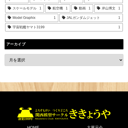
スケールモデル
1
航空機
1
動画
1
岸山博文
1
Model Graphix
1
JALガンダムジェット
1
宇宙戦艦ヤマト3199
1
アーカイブ
HOME
大展示会