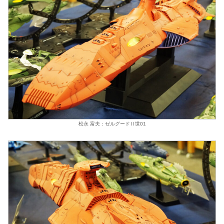
松永 富夫：ゼルグードⅡ世01