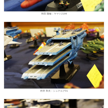
和田 隆敏：ヤマト2199
村井 和夫：シュテルグ01