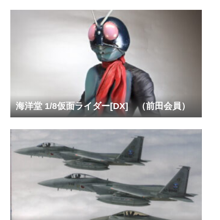
海洋堂 1/8仮面ライダー[DX] （前田会員）