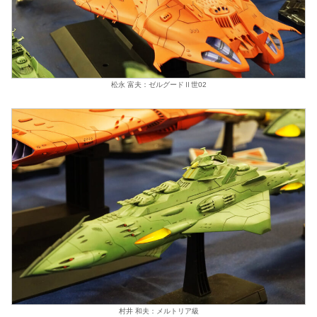
松永 富夫：ゼルグードⅡ世02
村井 和夫：メルトリア級