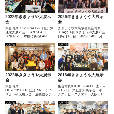
2022年ききょうや大展示
2026年ききょうや大展示
会
会
集合写真0012022/40/29（金）気
ききょうや大展示会集合写真
狂家大展示会 FAN SPACE
001■第36回ききょうや大展示会
DINER 2F日本橋にあるFAN
日時【1日目】2026/05/04（月）
SPACE DINER ２Fでの大展示
12：00～18：00【2日目】
会、おかげさまで無事終了いたし
2026/05/05（火）10：00～16：
大展示会
大展示会
ました。多数ご来場いただきまし
00場所道頓堀ホテル〒542-0071
てありがとうございました。展
大阪市中央区道頓堀2-3-...
示... 【続きを読む】
【続きを読む】
2023年ききょうや大展示
2016年ききょうや大展示
会
会
集合写真
集合写真0012016/04/30（土）～
0012023/05/06（土）/07(日）き
5/1（日）気狂家大展示会 ボー
きょうや大展示会 道頓堀ホテル
クスホビースクエアー大阪 8Ｆホ
道頓堀ホテルで35周年の大展示
ビーギャラリーボークスホビース
会を開催いたしました。おかげさ
クエアー大阪での大展示会、おか
大展示会
大展示会
まで無事終了いたしました。多数
げさまで無事終了いたしました。
ご来場いただきまして誠にありが
多数ご来場いただきましてありが