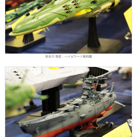
長谷川 朋彦：ハイゼラード級戦艦