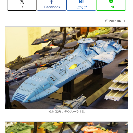
X
Facebook
はてブ
LINE
2015.06.01
松永 富夫：デウスーラⅠ世