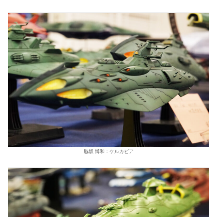
脇坂 博和：ケルカピア