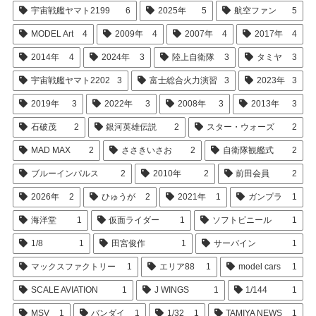
宇宙戦艦ヤマト2199
6
2025年
5
航空ファン
5
MODEL Art
4
2009年
4
2007年
4
2017年
4
2014年
4
2024年
3
陸上自衛隊
3
タミヤ
3
宇宙戦艦ヤマト2202
3
富士総合火力演習
3
2023年
3
2019年
3
2022年
3
2008年
3
2013年
3
石破茂
2
銀河英雄伝説
2
スター・ウォーズ
2
MAD MAX
2
ささきいさお
2
自衛隊観艦式
2
ブルーインパルス
2
2010年
2
前田会員
2
2026年
2
ひゅうが
2
2021年
1
ガンプラ
1
海洋堂
1
仮面ライダー
1
ソフトビニール
1
1/8
1
田宮俊作
1
サーバイン
1
マックスファクトリー
1
エリア88
1
model cars
1
SCALE AVIATION
1
J WINGS
1
1/144
1
MSV
1
バンダイ
1
1/32
1
TAMIYA NEWS
1