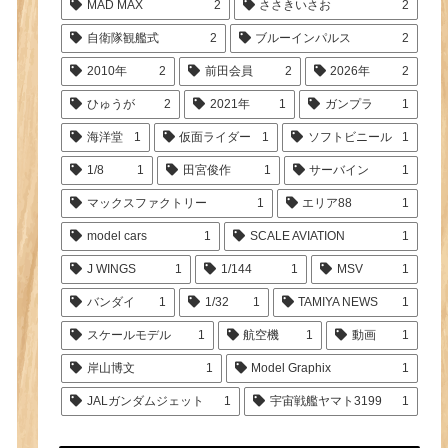
MAD MAX
2
ささきいさお
2
自衛隊観艦式
2
ブルーインパルス
2
2010年
2
前田会員
2
2026年
2
ひゅうが
2
2021年
1
ガンプラ
1
海洋堂
1
仮面ライダー
1
ソフトビニール
1
1/8
1
田宮俊作
1
サーバイン
1
マックスファクトリー
1
エリア88
1
model cars
1
SCALE AVIATION
1
J WINGS
1
1/144
1
MSV
1
バンダイ
1
1/32
1
TAMIYA NEWS
1
スケールモデル
1
航空機
1
動画
1
岸山博文
1
Model Graphix
1
JALガンダムジェット
1
宇宙戦艦ヤマト3199
1