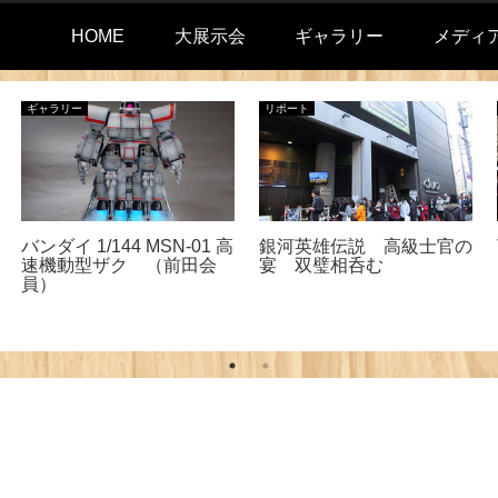
HOME
大展示会
ギャラリー
メディ
ギャラリー
リポート
バンダイ 1/144 MSN-01 高
銀河英雄伝説 高級士官の
速機動型ザク （前田会
宴 双璧相呑む
員）