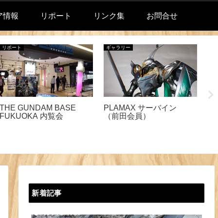
ア情報
リポート
リンク集
お問合せ
リポート
ギャラリー
リ
THE GUNDAM BASE
PLAMAX サーバイン
FUKUOKA 内覧会
（前田会員）
D
き
新着記事