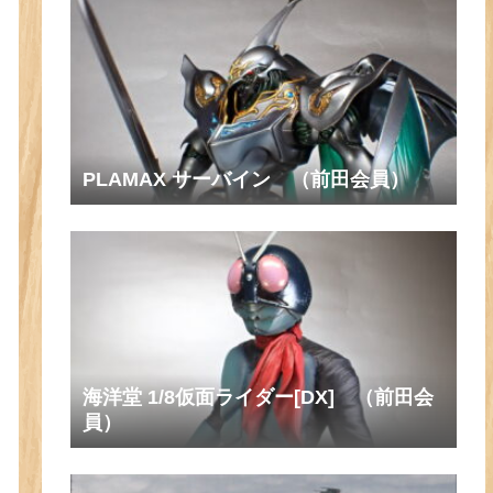
PLAMAX サーバイン （前田会員）
海洋堂 1/8仮面ライダー[DX] （前田会
員）