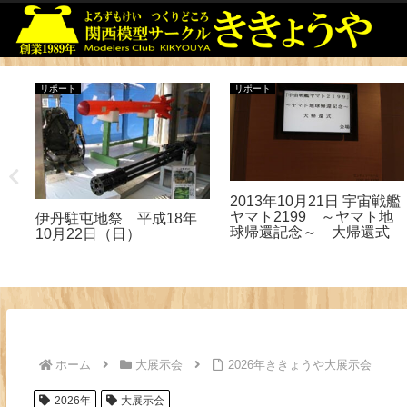
リポート
リポート
展示
2013年10月21日 宇宙戦艦
ヤマト2199 ～ヤマト地
伊丹駐屯地祭 平成18年
球帰還記念～ 大帰還式
10月22日（日）
ホーム
大展示会
2026年ききょうや大展示会
2026年
大展示会