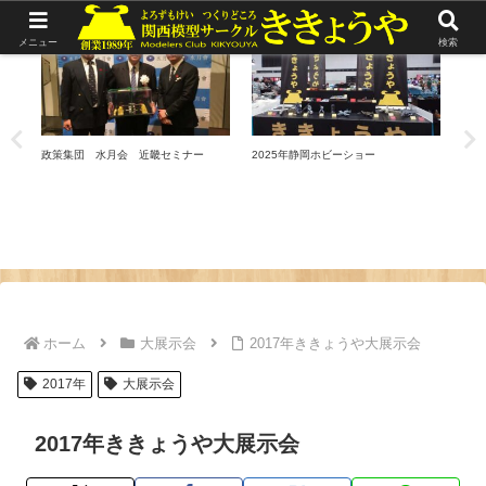
リポート
リポート
リ
メニュー
検索
政策集団 水月会 近畿セミナー
2025年静岡ホビーショー
ヒル
ホーム
大展示会
2017年ききょうや大展示会
2017年
大展示会
2017年ききょうや大展示会