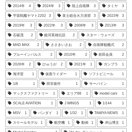
2014年
4
2024年
3
陸上自衛隊
3
タミヤ
3
宇宙戦艦ヤマト2202
3
富士総合火力演習
3
2023年
3
2019年
3
2022年
3
2008年
3
2013年
3
石破茂
2
銀河英雄伝説
2
スター・ウォーズ
2
MAD MAX
2
ささきいさお
2
自衛隊観艦式
2
ブルーインパルス
2
2010年
2
前田会員
2
2026年
2
ひゅうが
2
2021年
1
ガンプラ
1
海洋堂
1
仮面ライダー
1
ソフトビニール
1
1/8
1
田宮俊作
1
サーバイン
1
マックスファクトリー
1
エリア88
1
model cars
1
SCALE AVIATION
1
J WINGS
1
1/144
1
MSV
1
バンダイ
1
1/32
1
TAMIYA NEWS
1
スケールモデル
1
航空機
1
動画
1
岸山博文
1