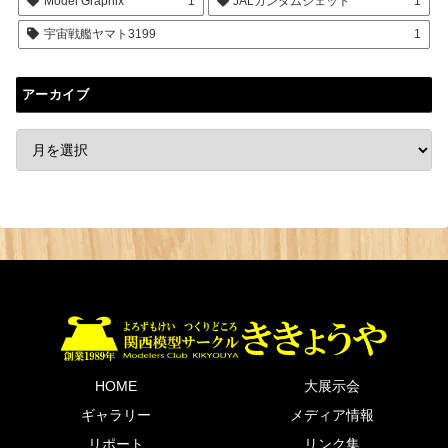
Model Graphix
1
JALガンダムジェット
1
宇宙戦艦ヤマト3199
1
アーカイブ
HOME
大展示会
ギャラリー
メディア情報
リポート
リンク集