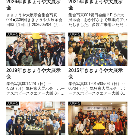
2026年ききょうや大展示
2021年ききょうや大展示
会
会
ききょうや大展示会集合写真
集合写真001愛日会館２Fでの大
001■第36回ききょうや大展示会
展示会、おかげさまで無事終了い
日時【1日目】2026/05/04（月）
たしました。多数ご来場いただき
12：00～18：00【2日目】
ましてありがとうございました。
2026/05/05（火）10：00～16：
展示風景展示作品
大展示会
大展示会
00場所道頓堀ホテル〒542-0071
大阪市中央区道頓堀2-3-...
【続きを読む】
2019年ききょうや大展示
2015年ききょうや大展示
会
会
集合写真0014/28（日）～
集合写真0012015/05/03（日）～
4/29（月）気狂家大展示会 ボー
05/04（月）気狂家大展示会 ボ
クスホビースクエアー大阪 8Ｆホ
ークスホビースクエアー大阪 8Ｆ
ビーギャラリーボークスホビース
ホビーギャラリーボークスホビー
クエアー大阪での大展示会、おか
スクエアー大阪での大展示会、お
大展示会
大展示会
げさまで無事終了いたしました。
かげさまで無事終了いたしまし
多数ご来場いただきましてありが
た。多数ご来場いただきましてあ
とうございました。展示風...
りがとうござい... 【続きを読
【続きを読む】
む】