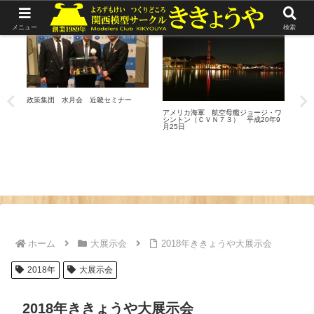
リポート
リポート
リ
メニュー
検索
政策集団 水月会 近畿セミナー
20
取締
おい
アメリカ海軍 航空母艦ジョージ・ワ
れま
シントン（ＣＶＮ７３） 平成20年9
す
月25日
ホーム
大展示会
2018年ききょうや大展示会
2018年
大展示会
2018年ききょうや大展示会