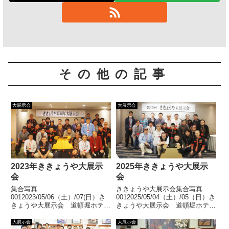
その他の記事
大展示会
大展示会
2023年ききょうや大展示
2025年ききょうや大展示
会
会
集合写真
ききょうや大展示会集合写真
0012023/05/06（土）/07(日）き
0012025/05/04（土）/05（日）き
きょうや大展示会 道頓堀ホテル
きょうや大展示会 道頓堀ホテル
道頓堀ホテルで35周年の大展示
道頓堀ホテルで第35回大展示会
会を開催いたしました。おかげさ
を開催いたしました。おかげさま
大展示会
大展示会