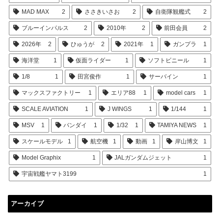
MAD MAX
2
ささきいさお
2
自衛隊観艦式
2
ブルーインパルス
2
2010年
2
前田会員
2
2026年
2
ひゅうが
2
2021年
1
ガンプラ
1
海洋堂
1
仮面ライダー
1
ソフトビニール
1
1/8
1
田宮俊作
1
サーバイン
1
マックスファクトリー
1
エリア88
1
model cars
1
SCALE AVIATION
1
J WINGS
1
1/144
1
MSV
1
バンダイ
1
1/32
1
TAMIYA NEWS
1
スケールモデル
1
航空機
1
動画
1
岸山博文
1
Model Graphix
1
JALガンダムジェット
1
宇宙戦艦ヤマト3199
1
アーカイブ