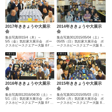
まで無事終了いたしました。多数
で無事終了いたしました。多数ご
ご来場いただきまして誠にありが
来場いただき、またアンケートに
とうございました。展示風景/激
ご協力いただきまし... 【続き
安市風... 【続きを読む】
を読む】
2017年ききょうや大展示
2014年ききょうや大展示
会
会
集合写真0015/4（木）～
集合写真0012015/05/04（土）～
5/5（金）気狂家大展示会 ボー
05/05（日）気狂家大展示会 ボ
クスホビースクエアー大阪 8Ｆホ
ークスホビースクエアー大阪 8Ｆ
ビーギャラリーボークスホビース
ホビーギャラリーボークスホビー
クエアー大阪での大展示会、おか
スクエアー大阪での大展示会、お
大展示会
大展示会
げさまで無事終了いたしました。
かげさまで無事終了いたしまし
多数ご来場いただきましてありが
た。多数ご来場いただきましてあ
とうございました。展示風景
りがとうござい... 【続きを読
ア... 【続きを読む】
む】
2016年ききょうや大展示
2015年ききょうや大展示
会
会
集合写真0012016/04/30（土）～
集合写真0012015/05/03（日）～
5/1（日）気狂家大展示会 ボー
05/04（月）気狂家大展示会 ボ
クスホビースクエアー大阪 8Ｆホ
ークスホビースクエアー大阪 8Ｆ
ビーギャラリーボークスホビース
ホビーギャラリーボークスホビー
クエアー大阪での大展示会、おか
スクエアー大阪での大展示会、お